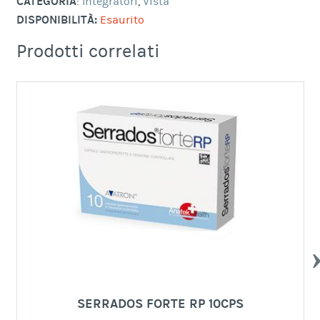
CATEGORIA
:
Integratori
,
Vista
DISPONIBILITÀ:
Esaurito
Prodotti correlati
PR
SERRADOS FORTE RP 10CPS