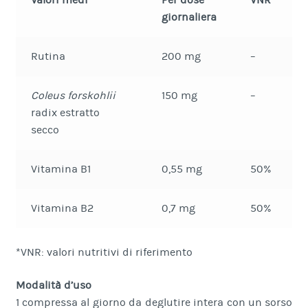
Valori medi
Per dose
VNR*
giornaliera
Rutina
200 mg
–
Coleus forskohlii
150 mg
–
radix estratto
secco
Vitamina B1
0,55 mg
50%
Vitamina B2
0,7 mg
50%
*VNR: valori nutritivi di riferimento
Modalità d’uso
1 compressa al giorno da deglutire intera con un sorso