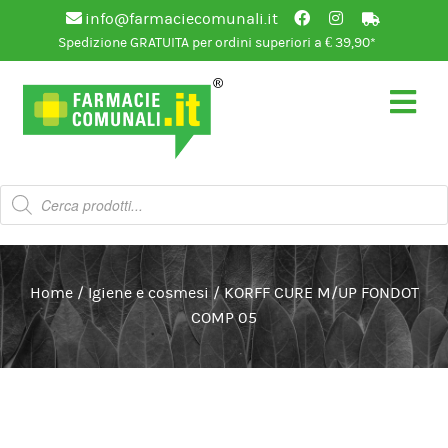
info@farmaciecomunali.it
Spedizione GRATUITA per ordini superiori a € 39,90*
Vai
Vai
alla
al
navigazione
contenuto
Products
search
Home
/
Igiene e cosmesi
/
KORFF CURE M/UP FONDOT
COMP 05