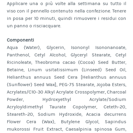
Applicare una o più volte alla settimana su tutto il
viso con il pennello contenuto nella confezione. Tenere
in posa per 10 minuti, quindi rimuovere i residui con
un panno o risciacquare.
Componenti
Aqua (Water), Glycerin, Isononyl Isononanoate,
Panthenol, Cetyl Alcohol, Glyceryl Stearate, Cetyl
Ricinoleate, Theobroma cacao (Cocoa) Seed Butter,
Betaine, Linum usitatissimum (Linseed) Seed Oil,
Helianthus annuus Seed Cera [Helianthus annuus
(Sunflower) Seed Wax], PEG-75 Stearate, Jojoba Esters,
Acrylates/C10-30 Alkyl Acrylate Crosspolymer, Charcoal
Powder, Hydroxyethyl Acrylate/Sodium
Acryloyldimethyl Taurate Copolymer, Ceteth-20,
Steareth-20, Sodium Hydroxide, Acacia decurrens
Flower Cera (Wax), Butylene Glycol, Sapindus
mukorossi Fruit Extract, Caesalpinia spinosa Gum,