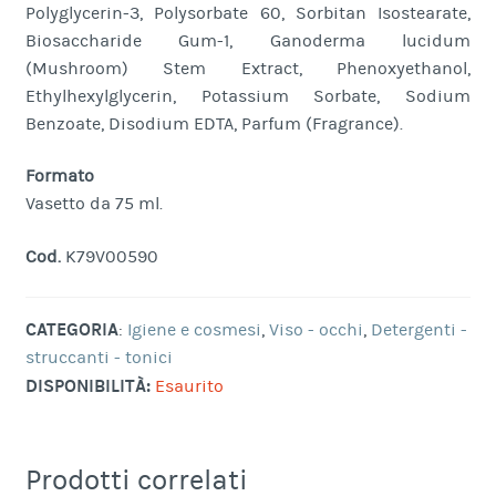
Polyglycerin-3, Polysorbate 60, Sorbitan Isostearate,
Biosaccharide Gum-1, Ganoderma lucidum
(Mushroom) Stem Extract, Phenoxyethanol,
Ethylhexylglycerin, Potassium Sorbate, Sodium
Benzoate, Disodium EDTA, Parfum (Fragrance).
Formato
Vasetto da 75 ml.
Cod.
K79V00590
CATEGORIA
:
Igiene e cosmesi
,
Viso - occhi
,
Detergenti -
struccanti - tonici
DISPONIBILITÀ:
Esaurito
Prodotti correlati