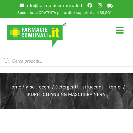
info@farmaciecomunali.it
Spedizione GRATUITA per ordini superiori a € 39,90*
Vai
Vai
alla
al
navigazione
contenuto
Products
search
Home
/
Viso - occhi
/
Detergenti - struccanti - tonici
/
KORFF CLEANSING MASCHERA NERA