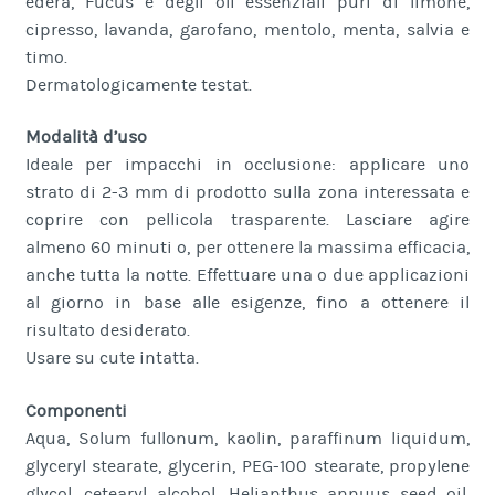
edera, Fucus e degli oli essenziali puri di limone,
cipresso, lavanda, garofano, mentolo, menta, salvia e
timo.
Dermatologicamente testat.
Modalità d’uso
Ideale per impacchi in occlusione: applicare uno
strato di 2-3 mm di prodotto sulla zona interessata e
coprire con pellicola trasparente. Lasciare agire
almeno 60 minuti o, per ottenere la massima efficacia,
anche tutta la notte. Effettuare una o due applicazioni
al giorno in base alle esigenze, fino a ottenere il
risultato desiderato.
Usare su cute intatta.
Componenti
Aqua, Solum fullonum, kaolin, paraffinum liquidum,
glyceryl stearate, glycerin, PEG-100 stearate, propylene
glycol, cetearyl alcohol, Helianthus annuus seed oil,