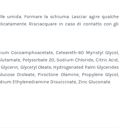
elle umida. Formare la schiuma. Lasciar agire qualche
elicatamente. Risciacquare in caso di contatto con gli
ium Cocoamphoacetate, Ceteareth-60 Myristyl Glycol,
lutamate, Polysorbate 20, Sodium Chloride, Citric Acid,
 Glycerin, Glyceryl Oleate, Hydrogenated Palm Glycerides
Glucose Dioleate, Piroctone Olamine, Propylene Glycol,
odium Ethylenediamine Disuccinate, Zinc Gluconate.