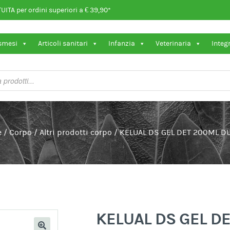
ITA per ordini superiori a € 39,90*
osmesi
Articoli sanitari
Infanzia
Veterinaria
Integ
e
/
Corpo
/
Altri prodotti corpo
/
KELUAL DS GEL DET 200ML D
KELUAL DS GEL D