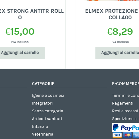
EX STRONG ANTITR ROLL
ELMEX PROTEZIONE
O
COLL400
€
15,00
€
8,29
IVA inclusa
IVA inclusa
Aggiungi al carrello
Aggiungi al carrello
CATEGORIE
E-COMMERC
Igiene e cosmesi
Termini e con
Integratori
Pagamenti
Senza categoria
Resi e recessi
Articoli sanitari
Spedizione e
Infanzia
Veterinaria