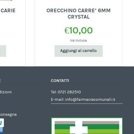
 CARIE
ORECCHINO CARRE’ 6MM
CRYSTAL
€
10,00
IVA inclusa
Aggiungi al carrello
E
CONTATTI
dizioni
Tel:
0721 282510
E-mail:
info@farmaciecomunali.it
 consegna