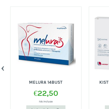
BU
MELURA 14BUST
KIST
€
22,50
IVA inclusa