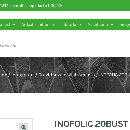
ITA per ordini superiori a € 39,90*
osmesi
Articoli sanitari
Infanzia
Veterinaria
Integ
ome
/
Integratori
/
Gravidanza e allattamento
/
INOFOLIC 20B
INOFOLIC 20BUST