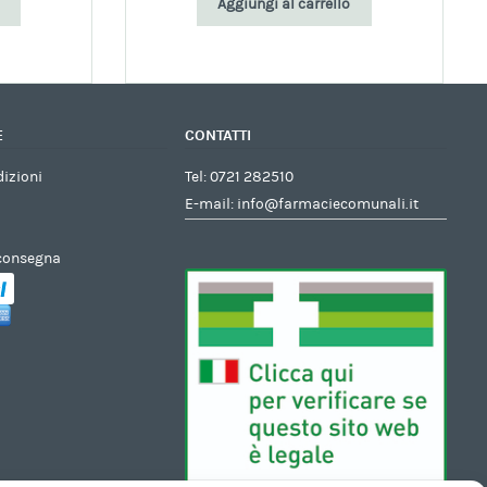
Aggiungi al carrello
E
CONTATTI
dizioni
Tel:
0721 282510
E-mail:
info@farmaciecomunali.it
 consegna