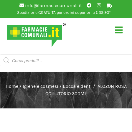
info@farmaciecomunali.it
Spedizione GRATUITA per ordini superiori a € 39,90*
Vai
Vai
alla
al
navigazione
contenuto
Products
search
Home
/
Igiene e cosmesi
/
Bocca e denti
/
IALOZON ROSA
COLLUTORIO 300ML