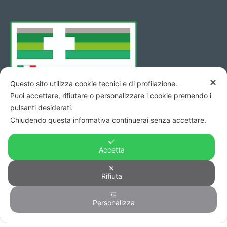
✕
Questo sito utilizza cookie tecnici e di profilazione.
Puoi accettare, rifiutare o personalizzare i cookie premendo i
pulsanti desiderati.
Chiudendo questa informativa continuerai senza accettare.
Accetta
Rifiuta
Copyright © 2026 - Codice Fiscale/Partita Iva 01423690419 R.E.A.
di Pesaro n. 140952 -
Privacy
&
Cookie
-
Credits
Personalizza
0