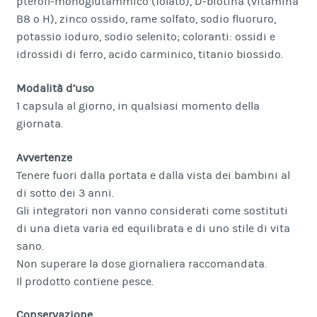
pteroil-monoglutammico (folato), D-biotina (vitamina
B8 o H), zinco ossido, rame solfato, sodio fluoruro,
potassio ioduro, sodio selenito; coloranti: ossidi e
idrossidi di ferro, acido carminico, titanio biossido.
Modalità d’uso
1 capsula al giorno, in qualsiasi momento della
giornata.
Avvertenze
Tenere fuori dalla portata e dalla vista dei bambini al
di sotto dei 3 anni.
Gli integratori non vanno considerati come sostituti
di una dieta varia ed equilibrata e di uno stile di vita
sano.
Non superare la dose giornaliera raccomandata.
Il prodotto contiene pesce.
Conservazione