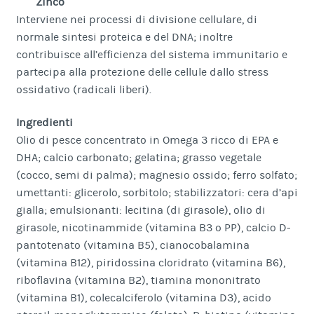
Zinco
Interviene nei processi di divisione cellulare, di
normale sintesi proteica e del DNA; inoltre
contribuisce all’efficienza del sistema immunitario e
partecipa alla protezione delle cellule dallo stress
ossidativo (radicali liberi).
Ingredienti
Olio di pesce concentrato in Omega 3 ricco di EPA e
DHA; calcio carbonato; gelatina; grasso vegetale
(cocco, semi di palma); magnesio ossido; ferro solfato;
umettanti: glicerolo, sorbitolo; stabilizzatori: cera d’api
gialla; emulsionanti: lecitina (di girasole), olio di
girasole, nicotinammide (vitamina B3 o PP), calcio D-
pantotenato (vitamina B5), cianocobalamina
(vitamina B12), piridossina cloridrato (vitamina B6),
riboflavina (vitamina B2), tiamina mononitrato
(vitamina B1), colecalciferolo (vitamina D3), acido