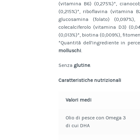
(vitamina B6) (0,275%)*, cianoco
(0,215%)*, riboflavina (vitamina B
glucosamina (folato) (0,097%),
colecalciferolo (vitamina D3) (0,0
(0,013%)*, biotina (0,009%), fitome
*Quantità dell’ingrediente in perc
molluschi
.
Senza
glutine
.
Caratteristiche nutrizionali
Valori medi
Olio di pesce con Omega 3
di cui DHA