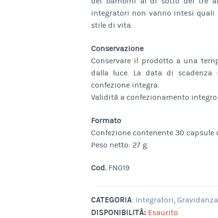
dei bambini al di sotto dei tre an
integratori non vanno intesi quali 
stile di vita.
Conservazione
Conservare il prodotto a una tempe
dalla luce. La data di scadenza s
confezione integra.
Validità a confezionamento integro:
Formato
Confezione contenente 30 capsule 
Peso netto: 27 g.
Cod.
FN019
CATEGORIA
:
Integratori
,
Gravidanza
DISPONIBILITÀ:
Esaurito