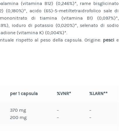
balamina (vitamina B12) (0,246%)*, rame bisglicinato
2) (0,180%)*, acido (6S)-5-metiltetraidrofolico sale di
 mononitrato di tiamina (vitamina B1) (0,097%)*,
49%), ioduro di potassio (0,020%)*, selenato di sodio
nadione (vitamina K) (0,004%)*.
entuale rispetto al peso della capsula. Origine:
pesci
e
per 1 capsula
%VNR*
%LARN**
370 mg
–
–
200 mg
–
–