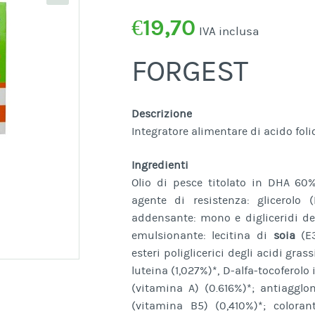
€
19,70
IVA inclusa
FORGEST
Descrizione
Integratore alimentare di acido folic
Ingredienti
Olio di pesce titolato in DHA 60%,
agente di resistenza: glicerolo 
addensante: mono e digliceridi degl
emulsionante: lecitina di
soia
(E3
esteri poliglicerici degli acidi grass
luteina (1,027%)*, D-alfa-tocoferolo
(vitamina A) (0.616%)*; antiagglom
(vitamina B5) (0,410%)*; colorant