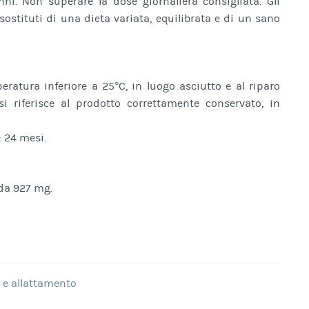
ni. Non superare la dose giornaliera consigliata. Gli
sostituti di una dieta variata, equilibrata e di un sano
ratura inferiore a 25°C, in luogo asciutto e al riparo
i riferisce al prodotto correttamente conservato, in
 24 mesi.
da 927 mg.
 e allattamento