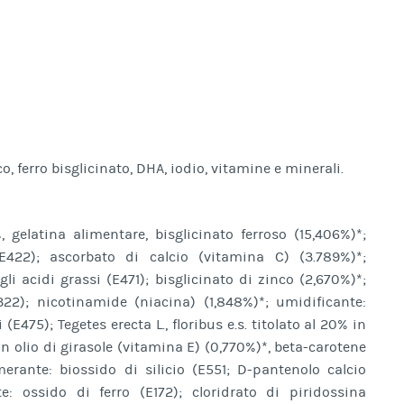
o, ferro bisglicinato, DHA, iodio, vitamine e minerali.
 gelatina alimentare, bisglicinato ferroso (15,406%)*;
(E422); ascorbato di calcio (vitamina C) (3.789%)*;
i acidi grassi (E471); bisglicinato di zinco (2,670%)*;
22); nicotinamide (niacina) (1,848%)*; umidificante:
i (E475); Tegetes erecta L., floribus e.s. titolato al 20% in
 in olio di girasole (vitamina E) (0,770%)*, beta-carotene
erante: biossido di silicio (E551; D-pantenolo calcio
e: ossido di ferro (E172); cloridrato di piridossina