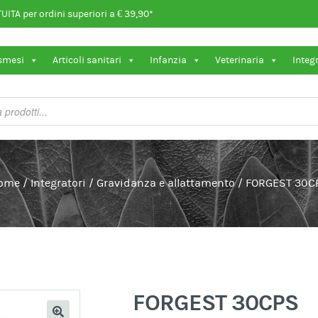
ITA per ordini superiori a € 39,90*
osmesi
Articoli sanitari
Infanzia
Veterinaria
Integ
ome
/
Integratori
/
Gravidanza e allattamento
/
FORGEST 30C
FORGEST 30CPS