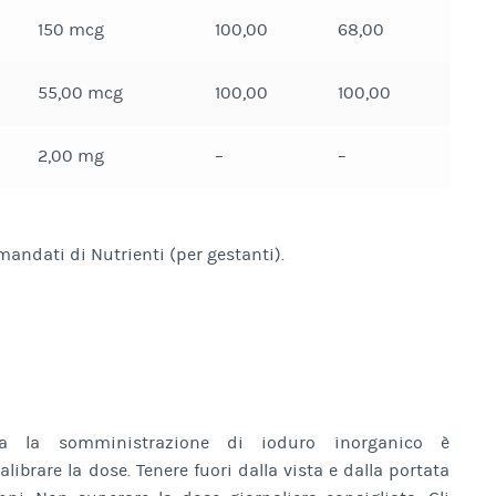
150 mcg
100,00
68,00
55,00 mcg
100,00
100,00
2,00 mg
–
–
mandati di Nutrienti (per gestanti).
anza la somministrazione di ioduro inorganico è
alibrare la dose. Tenere fuori dalla vista e dalla portata