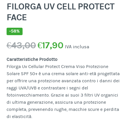
FILORGA UV CELL PROTECT
FACE
-58%
Il
Il
€
43,00
€
17,90
IVA inclusa
prezzo
prezzo
Caratteristiche Prodotto
originale
attuale
Filorga Uv Cellular Protect Crema Viso Protezione
era:
è:
Solare SPF 50+ è una crema solare anti-età progettata
per offrire una protezione avanzata contro i danni dei
€43,00.
€17,90.
raggi UVA/UVB e contrastare i segni del
fotoinvecchiamento. Grazie ai suoi 3 filtri UV organici
di ultima generazione, assicura una protezione
completa, prevenendo rughe, macchie scure e perdita
di elasticità.