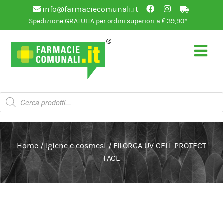
info@farmaciecomunali.it
Spedizione GRATUITA per ordini superiori a € 39,90*
Vai
Vai
alla
al
navigazione
contenuto
Products
search
Home
/
Igiene e cosmesi
/
FILORGA UV CELL PROTECT
FACE