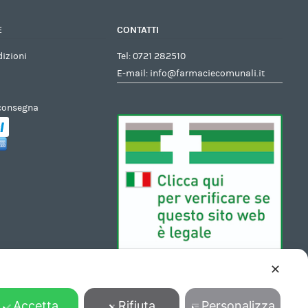
E
CONTATTI
dizioni
Tel:
0721 282510
E-mail:
info@farmaciecomunali.it
 consegna
✕
Accetta
Rifiuta
Personalizza