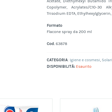
Acetate, Diethylhexyl Butamido T
Copolymer, Acrylates/C10-30 Alky
Trisodium EDTA, Ethylhexylglycerin
Formato
Flacone spray da 200 ml
Cod.
63878
CATEGORIA
:
Igiene e cosmesi
,
Solar
DISPONIBILITÀ:
Esaurito