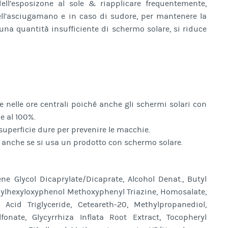
ll’esposizone al sole & riapplicare frequentemente,
ell’asciugamano e in caso di sudore, per mantenere la
 una quantità insufficiente di schermo solare, si riduce
 e nelle ore centrali poiché anche gli schermi solari con
e al 100%.
e superficie dure per prevenire le macchie.
 anche se si usa un prodotto con schermo solare.
ene Glycol Dicaprylate/Dicaprate, Alcohol Denat., Butyl
ylhexyloxyphenol Methoxyphenyl Triazine, Homosalate,
Acid Triglyceride, Ceteareth-20, Methylpropanediol,
nate, Glycyrrhiza Inflata Root Extract, Tocopheryl