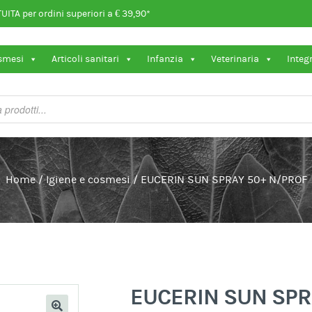
ITA per ordini superiori a € 39,90*
osmesi
Articoli sanitari
Infanzia
Veterinaria
Integ
Home
/
Igiene e cosmesi
/
EUCERIN SUN SPRAY 50+ N/PROF
EUCERIN SUN SPR