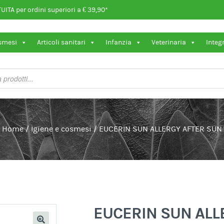
ITA per ordini superiori a € 39,90*
osmesi
Articoli sanitari
Infanzia
Veterinaria
Integ
Home
/
Igiene e cosmesi
/
EUCERIN SUN ALLERGY AFTER SUN
EUCERIN SUN ALL