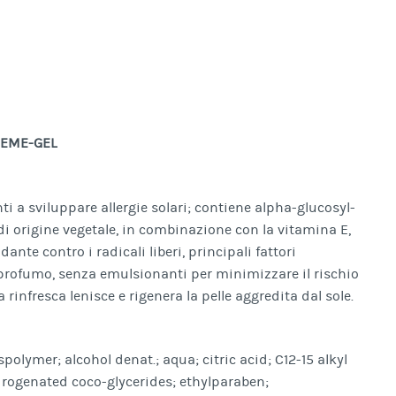
REME-GEL
i a sviluppare allergie solari; contiene alpha-glucosyl-
di origine vegetale, in combinazione con la vitamina E,
nte contro i radicali liberi, principali fattori
a profumo, senza emulsionanti per minimizzare il rischio
a rinfresca lenisce e rigenera la pelle aggredita dal sole.
polymer; alcohol denat.; aqua; citric acid; C12-15 alkyl
drogenated coco-glycerides; ethylparaben;