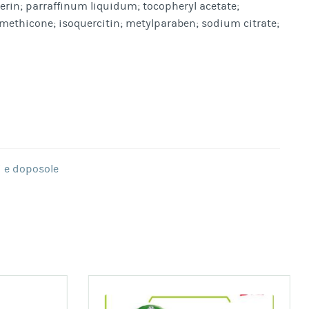
erin; parraffinum liquidum; tocopheryl acetate;
imethicone; isoquercitin; metylparaben; sodium citrate;
i e doposole