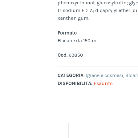
phenoxyethanol; glucosylrutin; glyc
trisodium EDTA; dicaprylyl ether; d
xanthan gum.
Formato
Flacone da 150 ml.
Cod.
63850
CATEGORIA
:
Igiene e cosmesi
,
Solar
DISPONIBILITÀ:
Esaurito