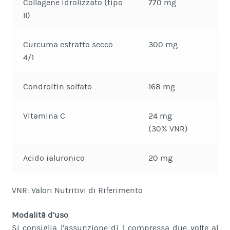
Collagene idrolizzato (tipo
770 mg
II)
Curcuma estratto secco
300 mg
4/1
Condroitin solfato
168 mg
Vitamina C
24 mg
(30% VNR)
Acido ialuronico
20 mg
VNR: Valori Nutritivi di Riferimento
Modalità d’uso
Si consiglia l’assunzione di 1 compressa due volte al