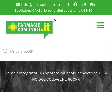
info@farmaciecomunali.it
Spedizione GRATUITA per ordini superiori a € 39,90*
Vai
Vai
alla
al
navigazione
contenuto
Products
search
Home
/
Integratori
/
Apparato muscolo-scheletrico
/
ESI
NO DOL COLLAGENE 60CPR