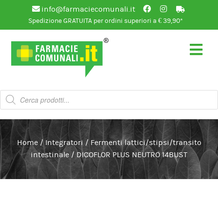
info@farmaciecomunali.it
Spedizione GRATUITA per ordini superiori a € 39,90*
Vai
Vai
alla
al
navigazione
contenuto
Products
search
Home
/
Integratori
/
Fermenti lattici/stipsi/transito
intestinale
/
DICOFLOR PLUS NEUTRO 14BUST