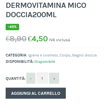
DERMOVITAMINA MICO
DOCCIA200ML
-49%
Il
Il
€
8,90
€
4,50
IVA inclusa
prezzo
prezzo
originale
attuale
CATEGORIA
:
Igiene e cosmesi
,
Corpo
,
Bagno doccia
DISPONIBILITÀ:
Disponibile
era:
è:
€8,90.
€4,50.
QUANTITÀ:
AGGIUNGI AL CARRELLO