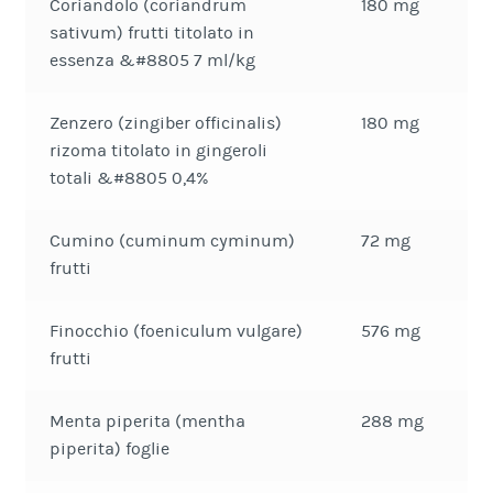
Coriandolo (coriandrum
180 mg
sativum) frutti titolato in
essenza &#8805 7 ml/kg
Zenzero (zingiber officinalis)
180 mg
rizoma titolato in gingeroli
totali &#8805 0,4%
Cumino (cuminum cyminum)
72 mg
frutti
Finocchio (foeniculum vulgare)
576 mg
frutti
Menta piperita (mentha
288 mg
piperita) foglie