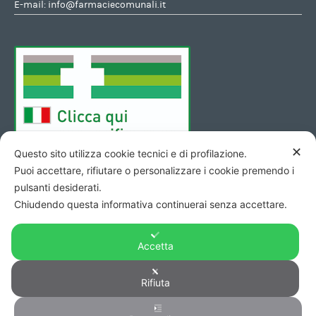
E-mail:
info@farmaciecomunali.it
✕
Questo sito utilizza cookie tecnici e di profilazione.
Puoi accettare, rifiutare o personalizzare i cookie premendo i
pulsanti desiderati.
Chiudendo questa informativa continuerai senza accettare.
Accetta
Copyright © 2026 - Codice Fiscale/Partita Iva 01423690419 R.E.A.
Rifiuta
di Pesaro n. 140952 -
Privacy
&
Cookie
-
Credits