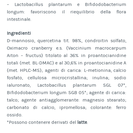
– Lactobacillus plantarum e Bifidodobacterium
longum: favoriscono il riequilibrio della flora
intestinale.
Ingredienti
D-mannosio, quercetina tit. 98%, condroitin solfato,
Oximacro cranberry e.s. (Vaccinium macrocarpum
Aiton – fructus) titolato al 36% in proantocianidine
totali (met. BL-DMAC) e al 30,6% in proantocianidine A
(met. HPLC-MS); agenti di carica: L-metionina, calcio
fosfato, cellulosa microcristallina; inulina; sodio
ialuronato, Lactobacillus plantarum SGL 07*,
Bifidodobacterium longum SGB 05*; agente di carica:
talco; agente antiagglomerante: magnesio stearato;
carbonato di calcio, ipromellosa; colorante: ferro
ossido.
*Possono contenere derivati del
latte
.