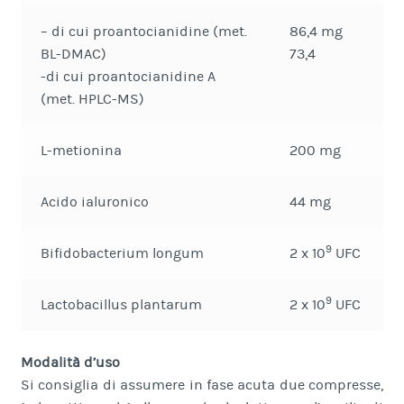
– di cui proantocianidine (met.
86,4 mg
BL-DMAC)
73,4
-di cui proantocianidine A
(met. HPLC-MS)
L-metionina
200 mg
Acido ialuronico
44 mg
9
Bifidobacterium longum
2 x 10
UFC
9
Lactobacillus plantarum
2 x 10
UFC
Modalità d’uso
Si consiglia di assumere in fase acuta due compresse,