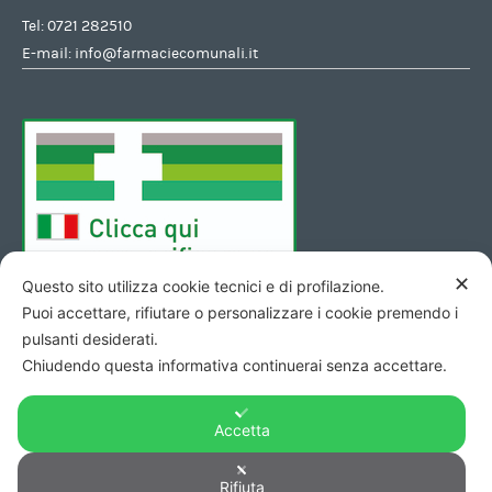
Tel:
0721 282510
E-mail:
info@farmaciecomunali.it
✕
Questo sito utilizza cookie tecnici e di profilazione.
Puoi accettare, rifiutare o personalizzare i cookie premendo i
pulsanti desiderati.
Chiudendo questa informativa continuerai senza accettare.
Accetta
Copyright © 2026 - Codice Fiscale/Partita Iva 01423690419 R.E.A.
Rifiuta