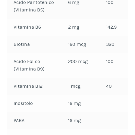
Acido Pantotenico
6 mg
100
(Vitamina B5)
Vitamina B6
2 mg
142,9
Biotina
160 mcg
320
Acido Folico
200 mcg
100
(Vitamina B9)
Vitamina B12
1 mcg
40
Inositolo
16 mg
PABA
16 mg