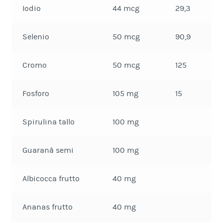
Iodio
44 mcg
29,3
Selenio
50 mcg
90,9
Cromo
50 mcg
125
Fosforo
105 mg
15
Spirulina tallo
100 mg
Guaranà semi
100 mg
Albicocca frutto
40 mg
Ananas frutto
40 mg