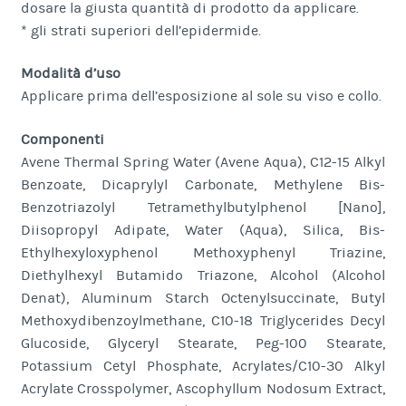
dosare la giusta quantità di prodotto da applicare.
* gli strati superiori dell’epidermide.
Modalità d’uso
Applicare prima dell’esposizione al sole su viso e collo.
Componenti
Avene Thermal Spring Water (Avene Aqua), C12-15 Alkyl
Benzoate, Dicaprylyl Carbonate, Methylene Bis-
Benzotriazolyl Tetramethylbutylphenol [Nano],
Diisopropyl Adipate, Water (Aqua), Silica, Bis-
Ethylhexyloxyphenol Methoxyphenyl Triazine,
Diethylhexyl Butamido Triazone, Alcohol (Alcohol
Denat), Aluminum Starch Octenylsuccinate, Butyl
Methoxydibenzoylmethane, C10-18 Triglycerides Decyl
Glucoside, Glyceryl Stearate, Peg-100 Stearate,
Potassium Cetyl Phosphate, Acrylates/C10-30 Alkyl
Acrylate Crosspolymer, Ascophyllum Nodosum Extract,