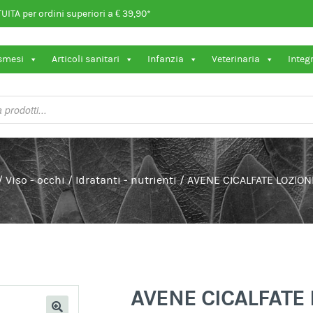
ITA per ordini superiori a € 39,90*
osmesi
Articoli sanitari
Infanzia
Veterinaria
Integ
/
Viso - occhi
/
Idratanti - nutrienti
/
AVENE CICALFATE LOZIO
AVENE CICALFATE