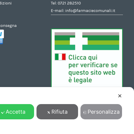
dizioni
Tel:
0721 282510
E-mail:
info@farmaciecomunali.it
 consegna
✕
Accetta
Rifiuta
Personalizza