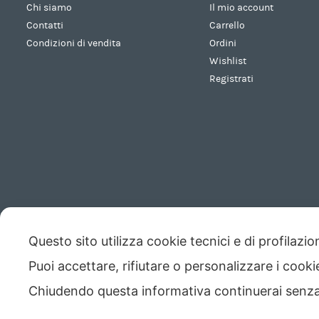
Chi siamo
Il mio account
Contatti
Carrello
Condizioni di vendita
Ordini
Wishlist
Registrati
Questo sito utilizza cookie tecnici e di profilazi
Puoi accettare, rifiutare o personalizzare i cook
Copyright © 2026 - Codice Fiscale/Partita Iva 01423690419 R.E.A. 
Chiudendo questa informativa continuerai senz