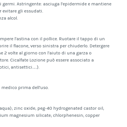
i germi. Astringente: asciuga l’epidermide e mantiene
 evitare gli essudati.
za alcol.
mpere l’astina con il pollice. Ruotare il tappo di un
rire il flacone, verso sinistra per chiuderlo. Detergere
one 2 volte al giorno con l’aiuto di una garza o
tore. Cicalfate Lozione può essere associato a
tici, antisettici…).
l medico prima dell’uso.
aqua); zinc oxide; peg-40 hydrogenated castor oil;
ium magnesium silicate; chlorphenesin; copper