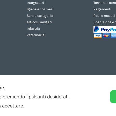
Integratori
Termini e con
Igiene e cosmesi
Pagamenti
Senza categoria
Resi e recessi
Articoli sanitari
Spedizione e
Infanzia
Veterinaria
one.
ie premendo i pulsanti desiderati.
di Pesaro n. 140952 -
Privacy
&
Cookie
-
Credits
a accettare.