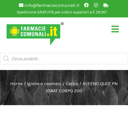
info@farmaciecomunali.it
Spedizione GRATUITA per ordini superiori a € 39,90*
Vai
Vai
alla
al
navigazione
contenuto
Products
search
Home
/
Igiene e cosmesi
/
Corpo
/
AVEENO QUOT PN
IDRAT CORPO 200