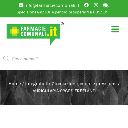
info@farmaciecomunali.it
Spedizione GRATUITA per ordini superiori a € 39,90*
Vai
Vai
alla
al
navigazione
contenuto
Products
search
Home
/
Integratori
/
Circolazione, cuore e pressione
/
AURICULARIA 93CPS FREELAND