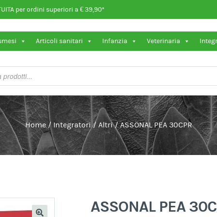
ITA per ordini superiori a € 39,90*
osmesi
Articoli sanitari
Infanzia
Veterinaria
Integ
Home
/
Integratori
/
Altri
/
ASSONAL PEA 30CPR
ASSONAL PEA 30