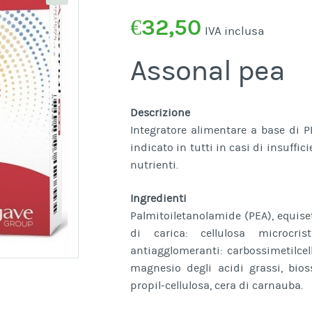
€
32,50
IVA inclusa
Assonal pea
Descrizione
Integratore alimentare a base di P
indicato in tutti in casi di insuffi
nutrienti.
Ingredienti
Palmitoiletanolamide (PEA), equise
di carica: cellulosa microcris
antiagglomeranti: carbossimetilcellu
magnesio degli acidi grassi, bioss
propil-cellulosa, cera di carnauba.