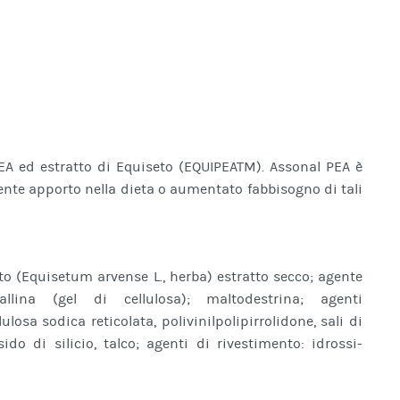
EA ed estratto di Equiseto (EQUIPEATM). Assonal PEA è
ciente apporto nella dieta o aumentato fabbisogno di tali
to (Equisetum arvense L., herba) estratto secco; agente
tallina (gel di cellulosa); maltodestrina; agenti
losa sodica reticolata, polivinilpolipirrolidone, sali di
ido di silicio, talco; agenti di rivestimento: idrossi-