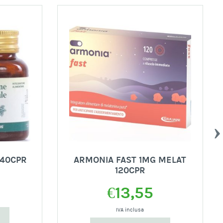
 40CPR
ARMONIA FAST 1MG MELAT
120CPR
€
13,55
IVA inclusa