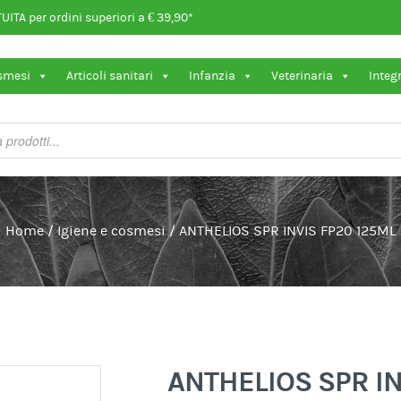
ITA per ordini superiori a € 39,90*
osmesi
Articoli sanitari
Infanzia
Veterinaria
Integ
Home
/
Igiene e cosmesi
/
ANTHELIOS SPR INVIS FP20 125ML
ANTHELIOS SPR IN