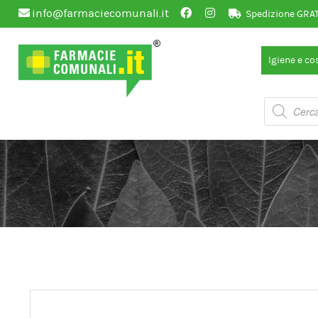
info@farmaciecomunali.it
Spedizione GRATU
Vai
Vai
Igiene e c
alla
al
navigazione
contenuto
Products
search