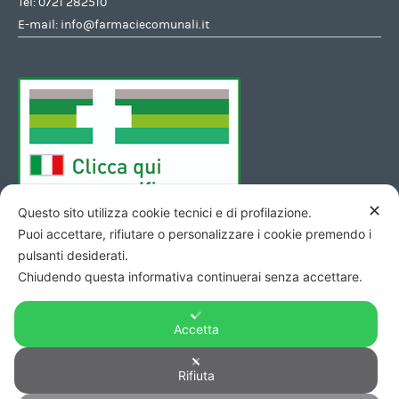
Tel:
0721 282510
E-mail:
info@farmaciecomunali.it
✕
Questo sito utilizza cookie tecnici e di profilazione.
Puoi accettare, rifiutare o personalizzare i cookie premendo i
pulsanti desiderati.
Chiudendo questa informativa continuerai senza accettare.
Accetta
Copyright © 2026 - Codice Fiscale/Partita Iva 01423690419 R.E.A.
Rifiuta
di Pesaro n. 140952 -
Privacy
&
Cookie
-
Credits