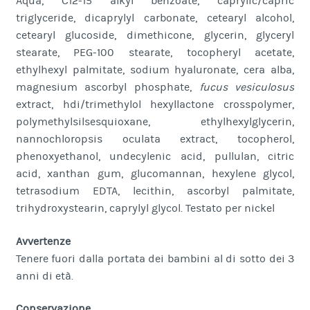
Aqua, C12-15 alkyl benzoate, caprylic/capric
triglyceride, dicaprylyl carbonate, cetearyl alcohol,
cetearyl glucoside, dimethicone, glycerin, glyceryl
stearate, PEG-100 stearate, tocopheryl acetate,
ethylhexyl palmitate, sodium hyaluronate, cera alba,
magnesium ascorbyl phosphate,
fucus vesiculosus
extract, hdi/trimethylol hexyllactone crosspolymer,
polymethylsilsesquioxane, ethylhexylglycerin,
nannochloropsis oculata extract, tocopherol,
phenoxyethanol, undecylenic acid, pullulan, citric
acid, xanthan gum, glucomannan, hexylene glycol,
tetrasodium EDTA, lecithin, ascorbyl palmitate,
trihydroxystearin, caprylyl glycol. Testato per nickel
Avvertenze
Tenere fuori dalla portata dei bambini al di sotto dei 3
anni di età.
Conservazione