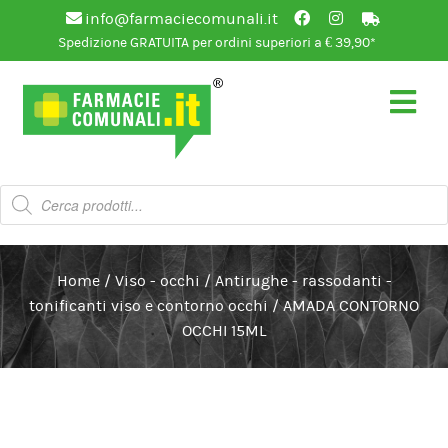
info@farmaciecomunali.it
Spedizione GRATUITA per ordini superiori a € 39,90*
Vai
Vai
alla
al
navigazione
contenuto
Products
search
Home
/
Viso - occhi
/
Antirughe - rassodanti -
tonificanti viso e contorno occhi
/
AMADA CONTORNO
OCCHI 15ML