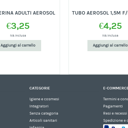
RINA ADULTI AEROSOL
TUBO AEROSOL 1,5M F
€
3,25
€
4,25
IVA inclusa
IVA inclusa
Aggiungi al carrello
Aggiungi al carrello
CATEGORIE
E-COMMERC
Igiene e cosmesi
Termini e con
Integratori
Pagamenti
Senza categoria
Resi e recessi
Articoli sanitari
Spedizione e
Infanzia