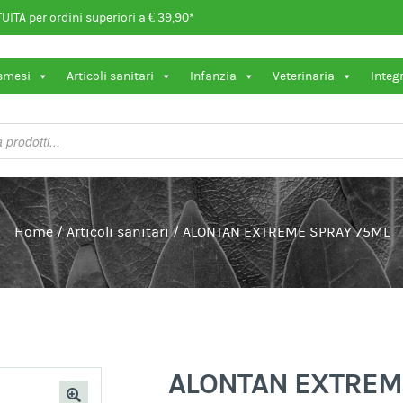
ITA per ordini superiori a € 39,90*
osmesi
Articoli sanitari
Infanzia
Veterinaria
Integ
Home
/
Articoli sanitari
/
ALONTAN EXTREME SPRAY 75ML
ALONTAN EXTREM