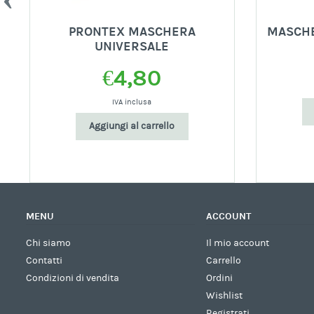
PRONTEX MASCHERA
MASCHE
UNIVERSALE
€
4,80
IVA inclusa
Aggiungi al carrello
MENU
ACCOUNT
Chi siamo
Il mio account
Contatti
Carrello
Condizioni di vendita
Ordini
Wishlist
Registrati