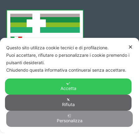
✕
Questo sito utilizza cookie tecnici e di profilazione.
Puoi accettare, rifiutare o personalizzare i cookie premendo i
pulsanti desiderati.
Chiudendo questa informativa continuerai senza accettare.
Accetta
Rifiuta
Copyright © 2026 - Codice Fiscale/Partita Iva 01423690419 R.E.A.
di Pesaro n. 140952 -
Privacy
&
Cookie
-
Credits
Personalizza
0