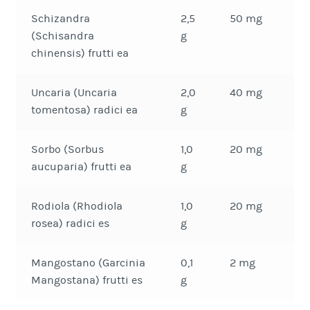
Schizandra
2,5
50 mg
(Schisandra
g
chinensis) frutti ea
Uncaria (Uncaria
2,0
40 mg
tomentosa) radici ea
g
Sorbo (Sorbus
1,0
20 mg
aucuparia) frutti ea
g
Rodiola (Rhodiola
1,0
20 mg
rosea) radici es
g
Mangostano (Garcinia
0,1
2 mg
Mangostana) frutti es
g