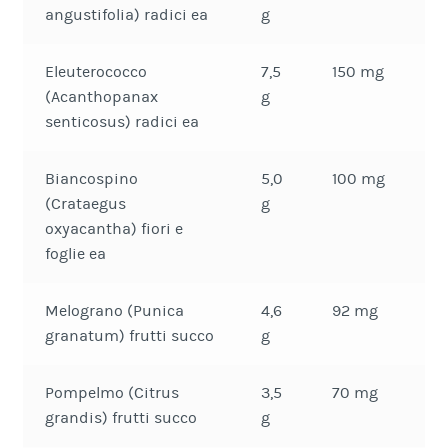
angustifolia) radici ea
g
Eleuterococco
7,5
150 mg
(Acanthopanax
g
senticosus) radici ea
Biancospino
5,0
100 mg
(Crataegus
g
oxyacantha) fiori e
foglie ea
Melograno (Punica
4,6
92 mg
granatum) frutti succo
g
Pompelmo (Citrus
3,5
70 mg
grandis) frutti succo
g