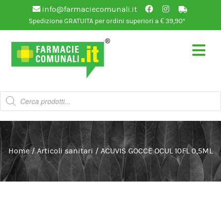
info@farmaciecomunali.it
Spedizione GRATUITA per ordini superiori a € 39,90*
Vai
Vai
alla
al
navigazione
contenuto
Products
search
Home
/
Articoli sanitari
/
ACUVIS GOCCE OCUL 10FL 0,5ML