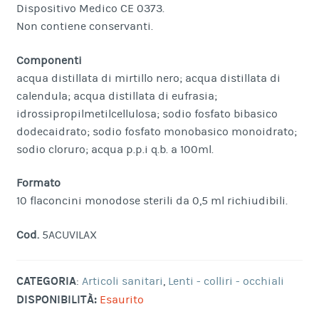
Dispositivo Medico CE 0373.
Non contiene conservanti.
Componenti
acqua distillata di mirtillo nero; acqua distillata di
calendula; acqua distillata di eufrasia;
idrossipropilmetilcellulosa; sodio fosfato bibasico
dodecaidrato; sodio fosfato monobasico monoidrato;
sodio cloruro; acqua p.p.i q.b. a 100ml.
Formato
10 flaconcini monodose sterili da 0,5 ml richiudibili.
Cod.
5ACUVILAX
CATEGORIA
:
Articoli sanitari
,
Lenti - colliri - occhiali
DISPONIBILITÀ:
Esaurito