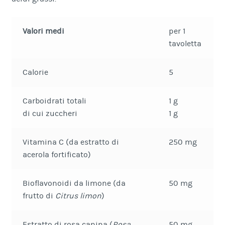
Valori medi
per 1
tavoletta
Calorie
5
Carboidrati totali
1 g
di cui zuccheri
1 g
Vitamina C (da estratto di
250 mg
acerola fortificato)
Bioflavonoidi da limone (da
50 mg
frutto di
Citrus limon
)
Estratto di rosa canina (
Rosa
50 mg